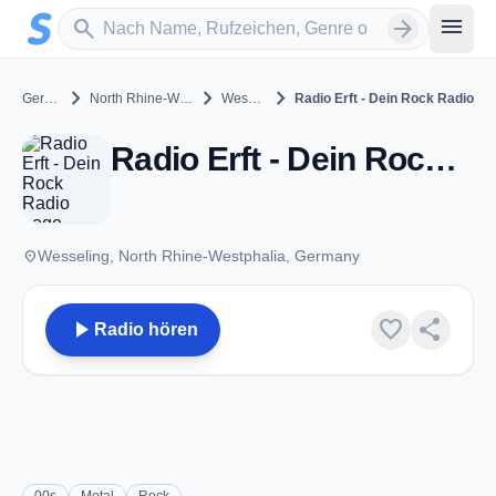
Zum Hauptinhalt springen
Sender suchen
menu
search
arrow_forward
chevron_right
chevron_right
chevron_right
Germany
North Rhine-Westphalia
Wesseling
Radio Erft - Dein Rock Radio
Radio Erft - Dein Rock Radio - Wesseling
place
Wesseling, North Rhine-Westphalia, Germany
play_arrow
favorite
share
Radio hören