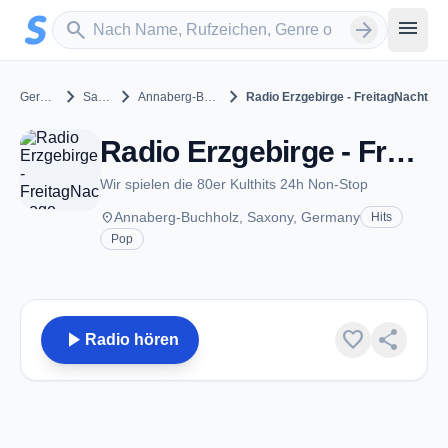
Zum Hauptinhalt springen
Sender suchen
menu
search
arrow_forward
chevron_right
chevron_right
chevron_right
Germany
Saxony
Annaberg-Buchholz
Radio Erzgebirge - FreitagNacht
Radio Erzgebirge - FreitagNacht - Annaberg-Buchholz
Wir spielen die 80er Kulthits 24h Non-Stop
place
Annaberg-Buchholz, Saxony, Germany
Hits
Pop
play_arrow
favorite
share
Radio hören