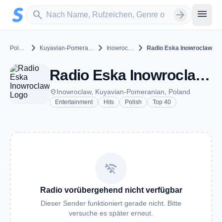
Zum Hauptinhalt springen
Sender suchen
menu
search
arrow_forward
chevron_right
chevron_right
chevron_right
Poland
Kuyavian-Pomeranian
Inowroclaw
Radio Eska Inowroclaw
Radio Eska Inowroclaw - FM 98.1 - Inowroclaw
place
Inowroclaw, Kuyavian-Pomeranian, Poland
Entertainment
Hits
Polish
Top 40
wifi_off
Radio vorübergehend nicht verfügbar
Dieser Sender funktioniert gerade nicht. Bitte
versuche es später erneut.