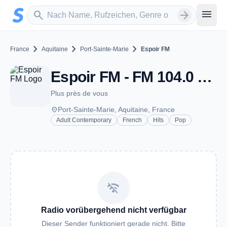
Zum Hauptinhalt springen
Sender suchen
menu
search
arrow_forward
chevron_right
chevron_right
chevron_right
France
Aquitaine
Port-Sainte-Marie
Espoir FM
Espoir FM - FM 104.0 - Port-Sainte-Marie
Plus près de vous
place
Port-Sainte-Marie, Aquitaine, France
Adult Contemporary
French
Hits
Pop
wifi_off
Radio vorübergehend nicht verfügbar
Dieser Sender funktioniert gerade nicht. Bitte