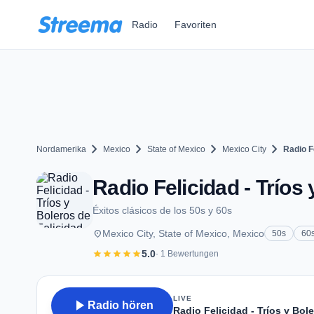
Zum Hauptinhalt springen
Radio
Favoriten
chevron_right
chevron_right
chevron_right
chevron_right
Nordamerika
Mexico
State of Mexico
Mexico City
Radio F
Radio Felicidad - Tríos 
Éxitos clásicos de los 50s y 60s
place
Mexico City, State of Mexico, Mexico
50s
60
star
star
star
star
star
5.0
· 1 Bewertungen
LIVE
play_arrow
Radio hören
Radio Felicidad - Tríos y Bol