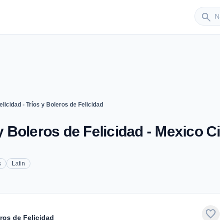
Sender
search
elicidad - Tríos y Boleros de Felicidad
y Boleros de Felicidad - Mexico Ci
s
Latin
favorite
eros de Felicidad