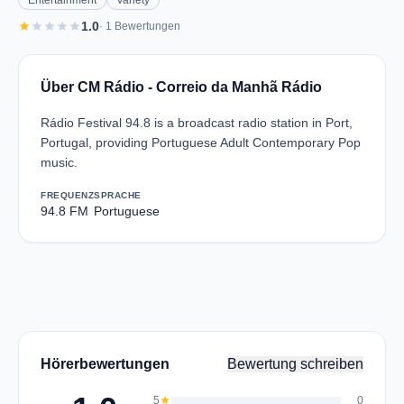
Entertainment
Variety
star
star
star
star
star
1.0
· 1 Bewertungen
Über CM Rádio - Correio da Manhã Rádio
Rádio Festival 94.8 is a broadcast radio station in Port,
Portugal, providing Portuguese Adult Contemporary Pop
music.
FREQUENZ
SPRACHE
94.8 FM
Portuguese
Hörerbewertungen
Bewertung schreiben
5
star
0