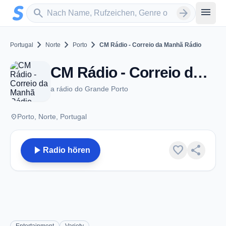
Zum Hauptinhalt springen
Sender suchen
menu
search
arrow_forward
chevron_right
chevron_right
chevron_right
Portugal
Norte
Porto
CM Rádio - Correio da Manhã Rádio
CM Rádio - Correio da Manhã Rádio - FM 94.8 - Porto
a rádio do Grande Porto
place
Porto, Norte, Portugal
play_arrow
favorite
share
Radio hören