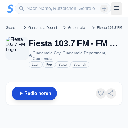
Zum Hauptinhalt springen
Sender suchen
menu
search
arrow_forward
chevron_right
chevron_right
chevron_right
Guatemala
Guatemala Department
Guatemala City
Fiesta 103.7 FM
Fiesta 103.7 FM - FM 103.7 - Guatemala City
Guatemala City, Guatemala Department,
place
Guatemala
Latin
Pop
Salsa
Spanish
play_arrow
favorite
share
Radio hören