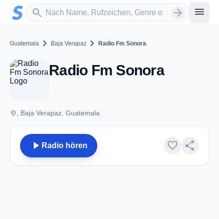
Zum Hauptinhalt springen
Sender suchen
menu
search
arrow_forward
chevron_right
chevron_right
Guatemala
Baja Verapaz
Radio Fm Sonora
Radio Fm Sonora
place
, Baja Verapaz, Guatemala
play_arrow
favorite
share
Radio hören