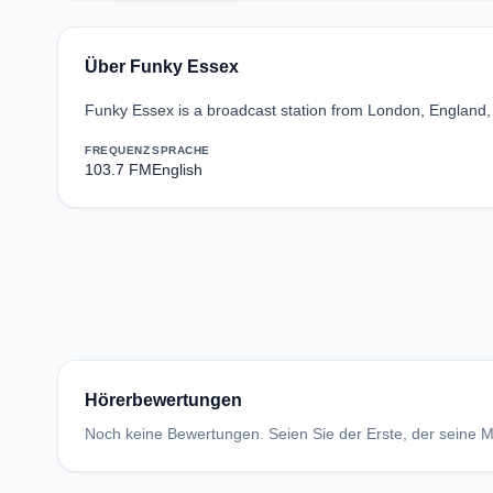
Über Funky Essex
Funky Essex is a broadcast station from London, England,
FREQUENZ
SPRACHE
103.7 FM
English
Hörerbewertungen
Noch keine Bewertungen. Seien Sie der Erste, der seine Me