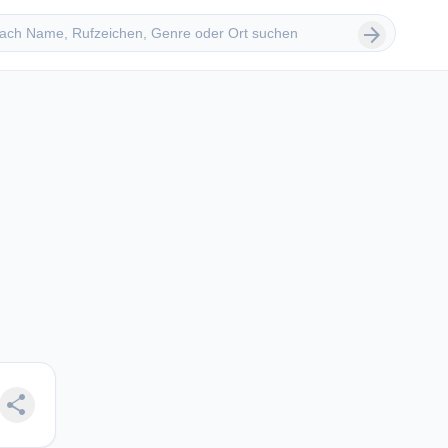
 suchen
arrow_forward
share