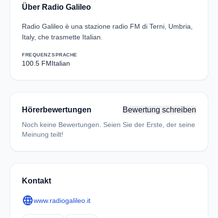
Über Radio Galileo
Radio Galileo è una stazione radio FM di Terni, Umbria,
Italy, che trasmette Italian.
FREQUENZ
SPRACHE
100.5 FM
Italian
Hörerbewertungen
Bewertung schreiben
Noch keine Bewertungen. Seien Sie der Erste, der seine
Meinung teilt!
Kontakt
language
www.radiogalileo.it