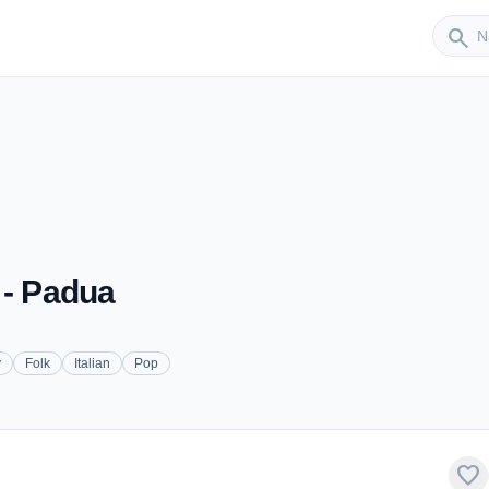
Sender
search
 - Padua
y
Folk
Italian
Pop
favorite