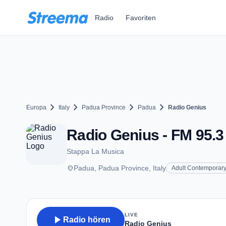
Zum Hauptinhalt springen
Radio
Favoriten
chevron_right
chevron_right
chevron_right
chevron_right
Europa
Italy
Padua Province
Padua
Radio Genius
Radio Genius - FM 95.3
Stappa La Musica
place
Padua, Padua Province, Italy
Adult Contemporar
LIVE
play_arrow
Radio hören
Radio Genius