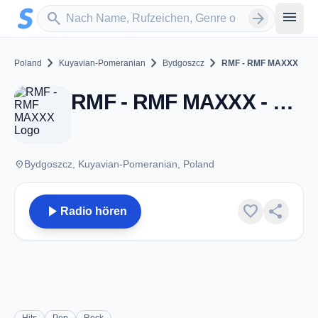
Zum Hauptinhalt springen
Sender suchen
menu
search
arrow_forward
chevron_right
chevron_right
chevron_right
Poland
Kuyavian-Pomeranian
Bydgoszcz
RMF - RMF MAXXX
RMF - RMF MAXXX - FM 106.1 - Bydgoszcz
place
Bydgoszcz, Kuyavian-Pomeranian, Poland
play_arrow
favorite
share
Radio hören