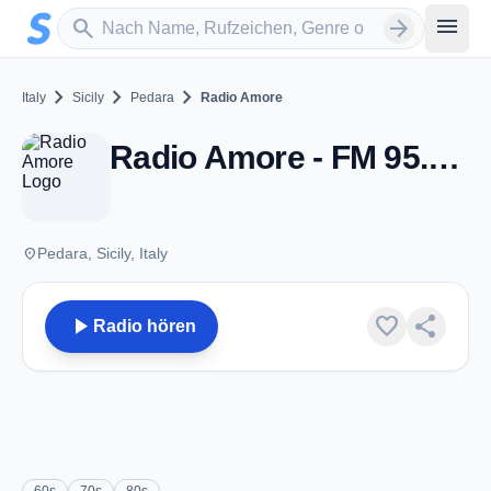
Zum Hauptinhalt springen
Sender suchen
menu
search
arrow_forward
chevron_right
chevron_right
chevron_right
Italy
Sicily
Pedara
Radio Amore
Radio Amore - FM 95.3 - Pedara
place
Pedara, Sicily, Italy
play_arrow
favorite
share
Radio hören