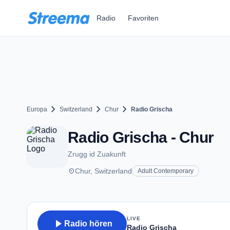
Zum Hauptinhalt springen
Radio
Favoriten
chevron_right
chevron_right
chevron_right
Europa
Switzerland
Chur
Radio Grischa
Radio Grischa - Chur
Zrugg id Zuakunft
place
Chur, Switzerland
Adult Contemporary
LIVE
play_arrow
Radio hören
Radio Grischa