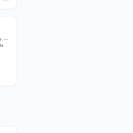
. ---
ht