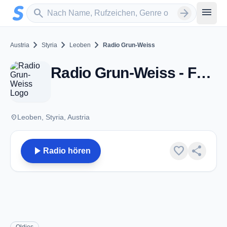
Zum Hauptinhalt springen
Sender suchen
menu
search
arrow_forward
chevron_right
chevron_right
chevron_right
Austria
Styria
Leoben
Radio Grun-Weiss
Radio Grun-Weiss - FM 106.6 - Leoben
place
Leoben, Styria, Austria
play_arrow
favorite
share
Radio hören