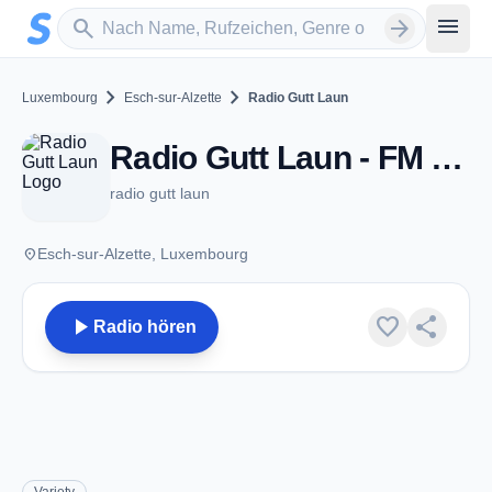
Zum Hauptinhalt springen
Sender suchen
menu
search
arrow_forward
chevron_right
chevron_right
Luxembourg
Esch-sur-Alzette
Radio Gutt Laun
Radio Gutt Laun - FM 106.0 - Esch-sur-Alzette
radio gutt laun
place
Esch-sur-Alzette, Luxembourg
play_arrow
favorite
share
Radio hören