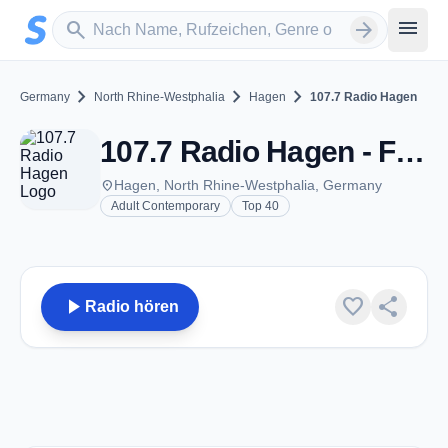
Zum Hauptinhalt springen
Sender suchen
menu
search
arrow_forward
chevron_right
chevron_right
chevron_right
Germany
North Rhine-Westphalia
Hagen
107.7 Radio Hagen
107.7 Radio Hagen - FM 107.7 - Hagen
place
Hagen, North Rhine-Westphalia, Germany
Adult Contemporary
Top 40
play_arrow
favorite
share
Radio hören