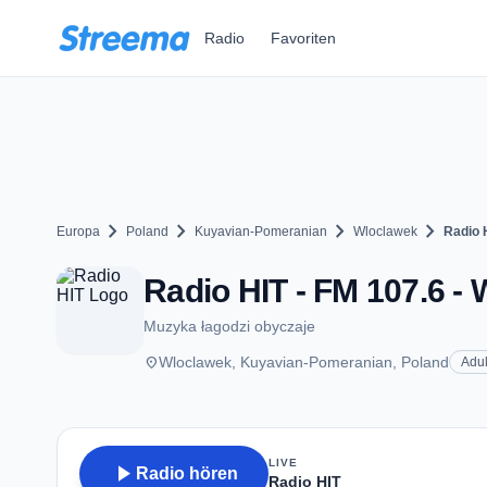
Zum Hauptinhalt springen
Radio
Favoriten
chevron_right
chevron_right
chevron_right
chevron_right
Europa
Poland
Kuyavian-Pomeranian
Wloclawek
Radio 
Radio HIT - FM 107.6 -
Muzyka łagodzi obyczaje
place
Wloclawek, Kuyavian-Pomeranian, Poland
Adu
LIVE
play_arrow
Radio hören
Radio HIT