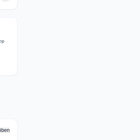
Pop
iben