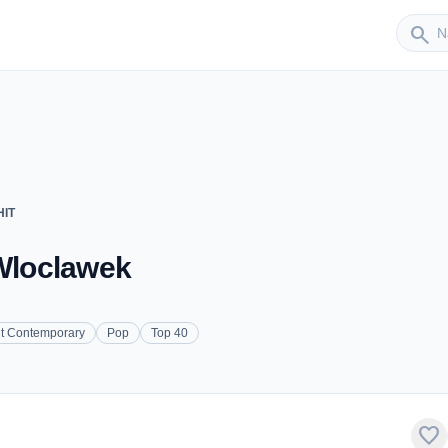
Sender
search
HIT
 Wloclawek
lt Contemporary
Pop
Top 40
favorite