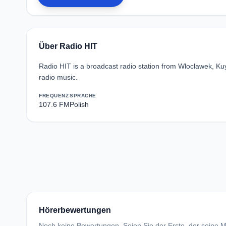
Über Radio HIT
Radio HIT is a broadcast radio station from Wloclawek, K
radio music.
FREQUENZ
SPRACHE
107.6 FM
Polish
Hörerbewertungen
Noch keine Bewertungen. Seien Sie der Erste, der seine Me