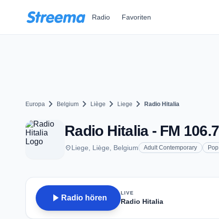
Zum Hauptinhalt springen
Radio
Favoriten
chevron_right
chevron_right
chevron_right
chevron_right
Europa
Belgium
Liège
Liege
Radio Hitalia
Radio Hitalia - FM 106.7
place
Liege, Liège, Belgium
Adult Contemporary
Pop
LIVE
play_arrow
Radio hören
Radio Hitalia