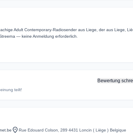
sprachige Adult Contemporary-Radiosender aus Liege, der aus Liege, Liè
 Streema — keine Anmeldung erforderlich.
Bewertung schre
inung teilt!
location_on
net.be
Rue Edouard Colson, 289 4431 Loncin ( Liège ) Belgique