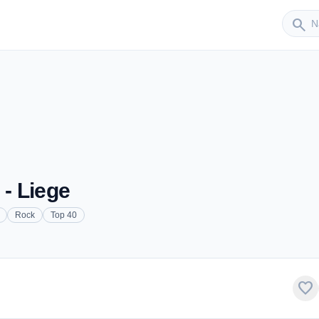
Sender
search
 - Liege
Rock
Top 40
favorite