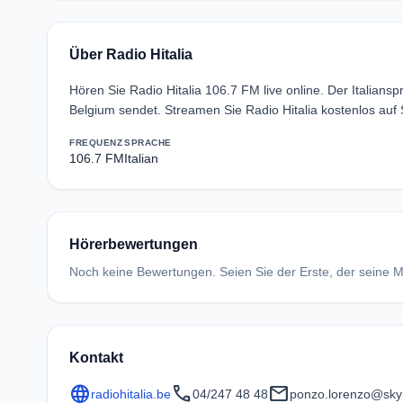
Über Radio Hitalia
Hören Sie Radio Hitalia 106.7 FM live online. Der Italian
Belgium sendet. Streamen Sie Radio Hitalia kostenlos auf
FREQUENZ
SPRACHE
106.7 FM
Italian
Hörerbewertungen
Noch keine Bewertungen. Seien Sie der Erste, der seine Me
Kontakt
language
call
mail
radiohitalia.be
04/247 48 48
ponzo.lorenzo@sky