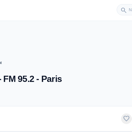
Sender
search
nt
 FM 95.2 - Paris
favorite