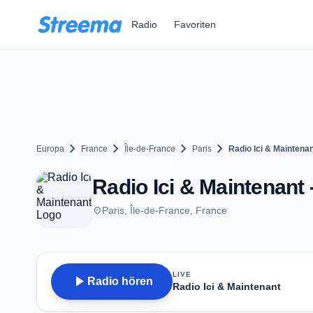
Zum Hauptinhalt springen
Radio
Favoriten
chevron_right
chevron_right
chevron_right
chevron_right
Europa
France
Île-de-France
Paris
Radio Ici & Maintena
Radio Ici & Maintenant -
place
Paris, Île-de-France, France
LIVE
play_arrow
Radio hören
Radio Ici & Maintenant