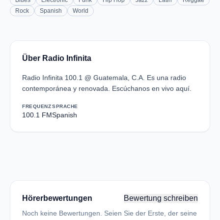
Blues
Electronic
Funk
Hip Hop
Jazz
Latin
Reggae
Rock
Spanish
World
Über Radio Infinita
Radio Infinita 100.1 @ Guatemala, C.A. Es una radio
contemporánea y renovada. Escúchanos en vivo aquí.
FREQUENZ
SPRACHE
100.1 FM
Spanish
Hörerbewertungen
Bewertung schreiben
Noch keine Bewertungen. Seien Sie der Erste, der seine