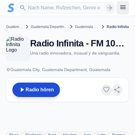
Zum Hauptinhalt springen
Sender suchen
menu
search
arrow_forward
chevron_right
chevron_right
chevron_right
Guatemala
Guatemala Department
Guatemala City
Radio Infinita
Radio Infinita - FM 100.1 - Guatemala City
Una radio innovadora, inusual y de vanguardia.
place
Guatemala City, Guatemala Department, Guatemala
play_arrow
favorite
share
Radio hören