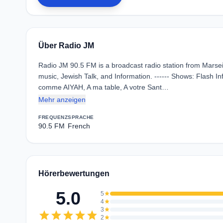
Über Radio JM
Radio JM 90.5 FM is a broadcast radio station from Marse
music, Jewish Talk, and Information. ------ Shows: Flash I
comme AIYAH, A ma table, A votre Sant…
Mehr anzeigen
FREQUENZ
SPRACHE
90.5 FM
French
Hörerbewertungen
5.0
5
star
4
star
3
star
star
star
star
star
star
2
star