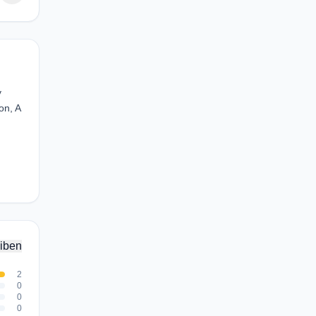
y
on, A
iben
2
0
0
0