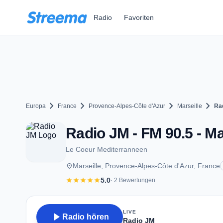
Zum Hauptinhalt springen
Radio
Favoriten
chevron_right
chevron_right
chevron_right
chevron_right
Europa
France
Provence-Alpes-Côte d'Azur
Marseille
Ra
Radio JM - FM 90.5 - Ma
Le Coeur Mediterranneen
place
Marseille, Provence-Alpes-Côte d'Azur, France
star
star
star
star
star
5.0
· 2 Bewertungen
LIVE
play_arrow
Radio hören
Radio JM