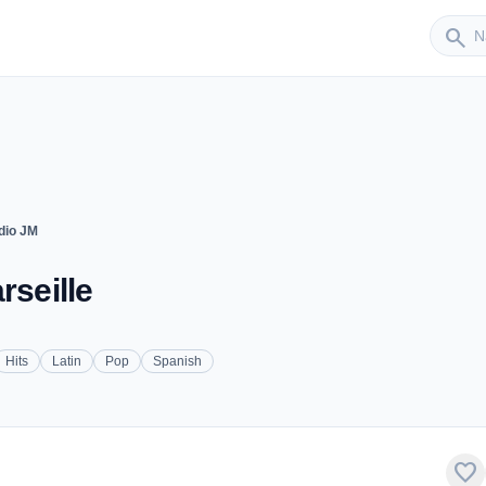
Sender
search
dio JM
rseille
Hits
Latin
Pop
Spanish
favorite