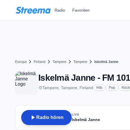
Zum Hauptinhalt springen
Radio
Favoriten
chevron_right
chevron_right
chevron_right
chevron_right
Europa
Finland
Tampere
Tampere
Iskelmä Janne
Iskelmä Janne - FM 101
place
Tampere, Tampere, Finland
Hits
Pop
Rock
LIVE
play_arrow
Radio hören
Iskelmä Janne