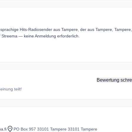
shsprachige Hits-Radiosender aus Tampere, der aus Tampere, Tampere,
f Streema — keine Anmeldung erforderlich.
Bewertung schre
inung teilt!
location_on
a.fi
PO Box 957 33101 Tampere 33101 Tampere