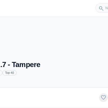
Sender
search
.7 - Tampere
Top 40
favorite