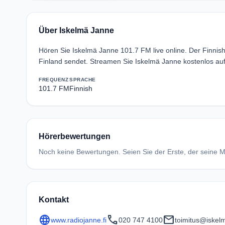
Über Iskelmä Janne
Hören Sie Iskelmä Janne 101.7 FM live online. Der Finni
Finland sendet. Streamen Sie Iskelmä Janne kostenlos au
FREQUENZ
SPRACHE
101.7 FM
Finnish
Hörerbewertungen
Noch keine Bewertungen. Seien Sie der Erste, der seine Me
Kontakt
language
call
mail
www.radiojanne.fi
020 747 4100
toimitus@iskelm