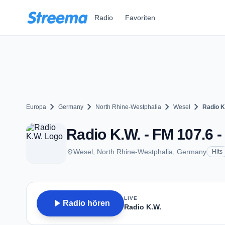
Zum Hauptinhalt springen
Radio
Favoriten
chevron_right
chevron_right
chevron_right
chevron_right
Europa
Germany
North Rhine-Westphalia
Wesel
Radio K
Radio K.W. - FM 107.6 -
place
Wesel, North Rhine-Westphalia, Germany
Hits
LIVE
play_arrow
Radio hören
Radio K.W.