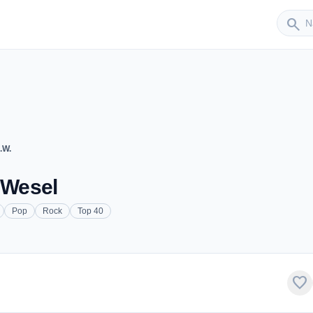
Sender
search
.W.
 Wesel
Pop
Rock
Top 40
favorite