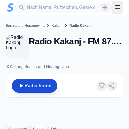
Zum Hauptinhalt springen
Sender suchen
menu
search
arrow_forward
chevron_right
chevron_right
Bosnia and Herzegovina
Kakanj
Radio Kakanj
Radio Kakanj - FM 87.9 - Kakanj
place
Kakanj, Bosnia and Herzegovina
play_arrow
favorite
share
Radio hören