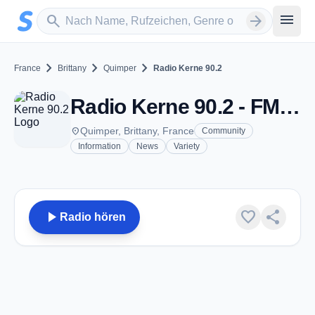
Zum Hauptinhalt springen
Sender suchen
menu
search
arrow_forward
chevron_right
chevron_right
chevron_right
France
Brittany
Quimper
Radio Kerne 90.2
Radio Kerne 90.2 - FM 90.2 - Quimper
place
Quimper, Brittany, France
Community
Information
News
Variety
play_arrow
favorite
share
Radio hören