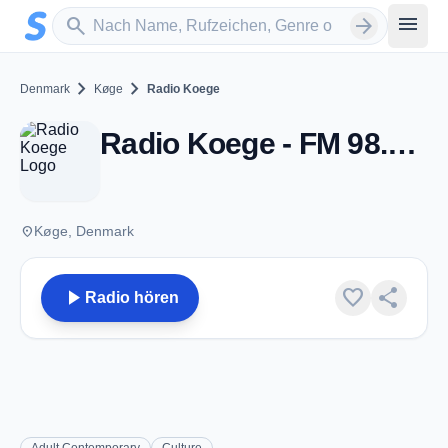
Zum Hauptinhalt springen
Sender suchen
menu
search
arrow_forward
chevron_right
chevron_right
Denmark
Køge
Radio Koege
Radio Koege - FM 98.2 - Køge
place
Køge, Denmark
play_arrow
favorite
share
Radio hören