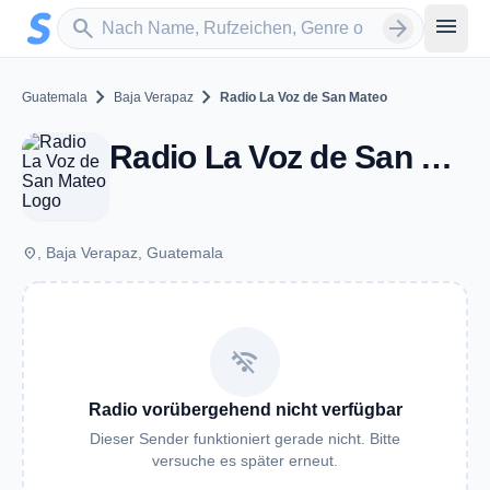
Zum Hauptinhalt springen
Sender suchen
menu
search
arrow_forward
chevron_right
chevron_right
Guatemala
Baja Verapaz
Radio La Voz de San Mateo
Radio La Voz de San Mateo
place
, Baja Verapaz, Guatemala
wifi_off
Radio vorübergehend nicht verfügbar
Dieser Sender funktioniert gerade nicht. Bitte
versuche es später erneut.