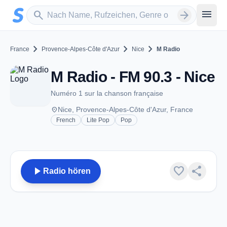
Zum Hauptinhalt springen
Sender suchen
menu
search
arrow_forward
chevron_right
chevron_right
chevron_right
France
Provence-Alpes-Côte d'Azur
Nice
M Radio
M Radio - FM 90.3 - Nice
Numéro 1 sur la chanson française
place
Nice, Provence-Alpes-Côte d'Azur, France
French
Lite Pop
Pop
play_arrow
favorite
share
Radio hören