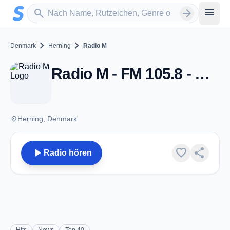
Zum Hauptinhalt springen
Sender suchen
menu
search
arrow_forward
chevron_right
chevron_right
Denmark
Herning
Radio M
Radio M - FM 105.8 - Herning
place
Herning, Denmark
play_arrow
favorite
share
Radio hören