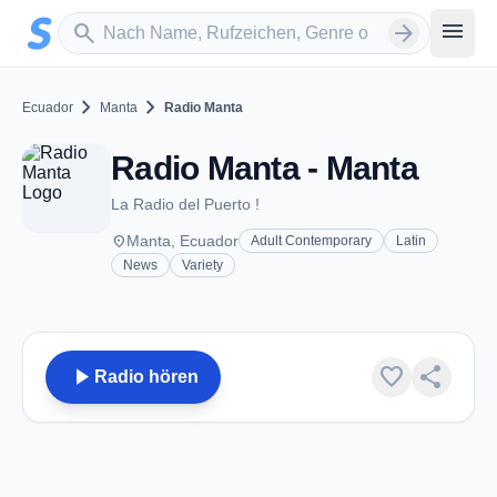
Zum Hauptinhalt springen
Sender suchen
menu
search
arrow_forward
chevron_right
chevron_right
Ecuador
Manta
Radio Manta
Radio Manta - Manta
La Radio del Puerto !
place
Manta, Ecuador
Adult Contemporary
Latin
News
Variety
play_arrow
favorite
share
Radio hören