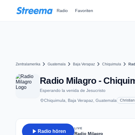
Zum Hauptinhalt springen
Radio
Favoriten
chevron_right
chevron_right
chevron_right
chevron_right
Zentralamerika
Guatemala
Baja Verapaz
Chiquimula
Rad
Radio Milagro - Chiqui
Esperando la venida de Jesucristo
place
Chiquimula, Baja Verapaz, Guatemala
Christian
LIVE
play_arrow
Radio hören
Radio Milagro