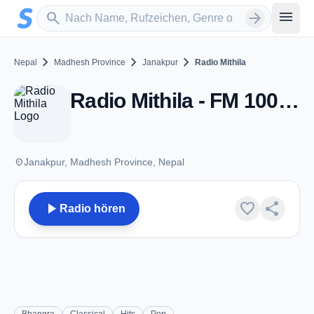
Zum Hauptinhalt springen
Sender suchen
menu
search
arrow_forward
chevron_right
chevron_right
chevron_right
Nepal
Madhesh Province
Janakpur
Radio Mithila
Radio Mithila - FM 100.8 - Janakpur
place
Janakpur, Madhesh Province, Nepal
play_arrow
favorite
share
Radio hören