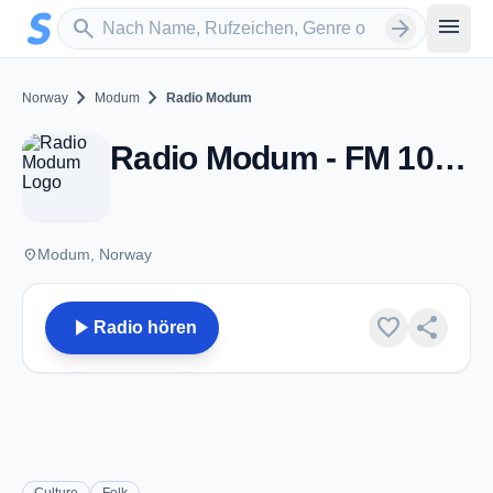
Zum Hauptinhalt springen
Sender suchen
menu
search
arrow_forward
chevron_right
chevron_right
Norway
Modum
Radio Modum
Radio Modum - FM 106.3 - Modum
place
Modum, Norway
play_arrow
favorite
share
Radio hören