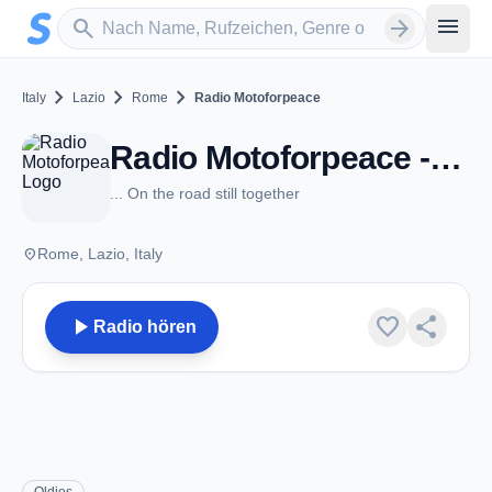
Zum Hauptinhalt springen
Sender suchen
menu
search
arrow_forward
chevron_right
chevron_right
chevron_right
Italy
Lazio
Rome
Radio Motoforpeace
Radio Motoforpeace - Rome
... On the road still together
place
Rome, Lazio, Italy
play_arrow
favorite
share
Radio hören