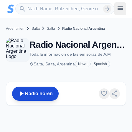
Zum Hauptinhalt springen
Sender suchen
menu
search
arrow_forward
chevron_right
chevron_right
chevron_right
Argentinien
Salta
Salta
Radio Nacional Argentina
Radio Nacional Argentina - AM 690 - Salta
Toda la información de las emisoras de A.M
place
Salta, Salta, Argentina
News
Spanish
play_arrow
favorite
share
Radio hören