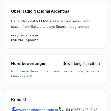
Über Radio Nacional Argentina
Radio Nacional 690 AM is a broadcast based radio
station from Salta that plays Spanish programmes.
FREQUENZ
SPRACHE
690 AM
Spanish
Hörerbewertungen
Bewertung schreiben
Noch keine Bewertungen. Seien Sie der Erste, der seine
Meinung teilt!
Kontakt
language
call
www.radionacional.com.ar
+54 (0387) 426-0243