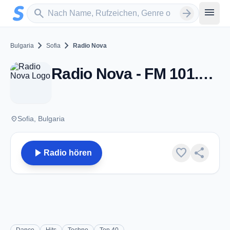
Zum Hauptinhalt springen
Sender suchen
menu
search
arrow_forward
chevron_right
chevron_right
Bulgaria
Sofia
Radio Nova
Radio Nova - FM 101.7 - Sofia
place
Sofia, Bulgaria
play_arrow
favorite
share
Radio hören