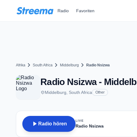
Zum Hauptinhalt springen
Radio
Favoriten
chevron_right
chevron_right
chevron_right
Afrika
South Africa
Middelburg
Radio Nsizwa
Radio Nsizwa - Middel
place
Middelburg, South Africa
Other
LIVE
play_arrow
Radio hören
Radio Nsizwa