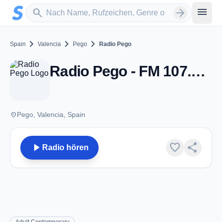
Zum Hauptinhalt springen
Sender suchen
menu
search
arrow_forward
chevron_right
chevron_right
chevron_right
Spain
Valencia
Pego
Radio Pego
Radio Pego - FM 107.8 - Pego
place
Pego, Valencia, Spain
play_arrow
favorite
share
Radio hören