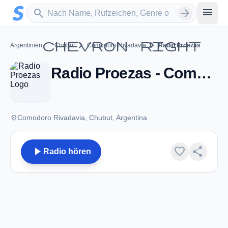
Zum Hauptinhalt springen
Sender suchen
menu
search
arrow_forward
chevron_right
chevron_right
chevron_right
Argentinien
Chubut
Comodoro Rivadavia
Radio Proezas
Radio Proezas - Comodoro Rivadavia
place
Comodoro Rivadavia, Chubut, Argentina
play_arrow
favorite
share
Radio hören