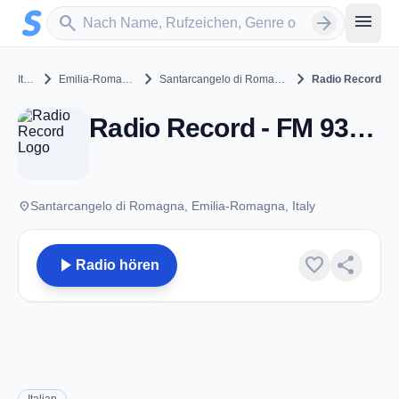
Zum Hauptinhalt springen
Sender suchen
menu
search
arrow_forward
chevron_right
chevron_right
chevron_right
Italy
Emilia-Romagna
Santarcangelo di Romagna
Radio Record
Radio Record - FM 93.70 - Santarcangelo di Romagna
place
Santarcangelo di Romagna, Emilia-Romagna, Italy
play_arrow
favorite
share
Radio hören