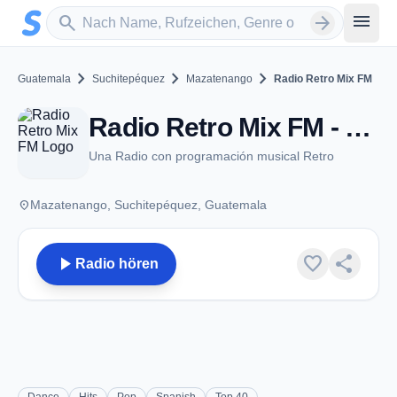
Zum Hauptinhalt springen
Sender suchen
menu
search
arrow_forward
chevron_right
chevron_right
chevron_right
Guatemala
Suchitepéquez
Mazatenango
Radio Retro Mix FM
Radio Retro Mix FM - Mazatenango
Una Radio con programación musical Retro
place
Mazatenango, Suchitepéquez, Guatemala
play_arrow
favorite
share
Radio hören