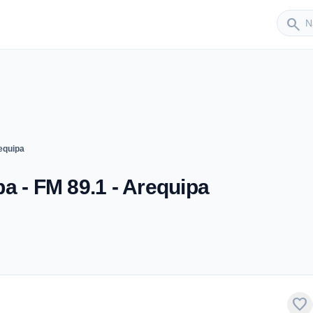
Sender
search
equipa
a - FM 89.1 - Arequipa
favorite