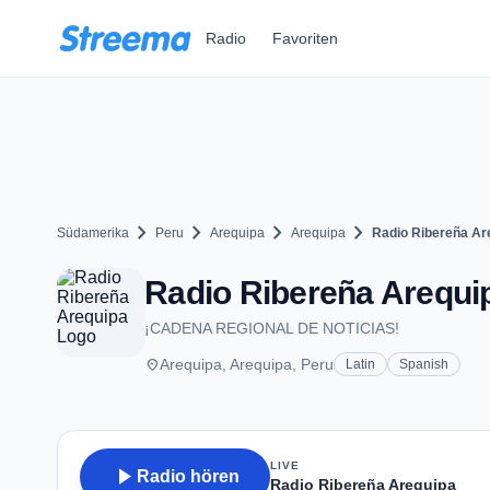
Zum Hauptinhalt springen
Radio
Favoriten
chevron_right
chevron_right
chevron_right
chevron_right
Südamerika
Peru
Arequipa
Arequipa
Radio Ribereña Ar
Radio Ribereña Arequip
¡CADENA REGIONAL DE NOTICIAS!
place
Arequipa, Arequipa, Peru
Latin
Spanish
LIVE
play_arrow
Radio hören
Radio Ribereña Arequipa