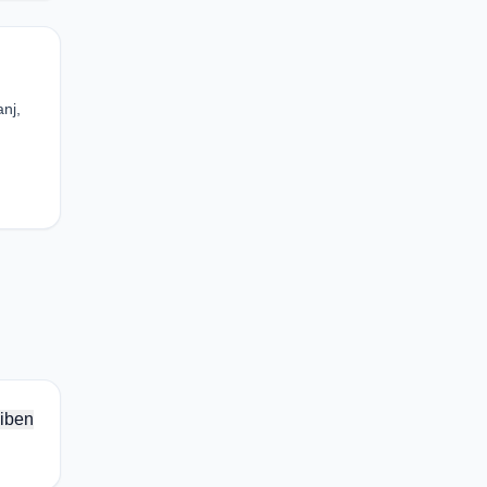
nj,
iben