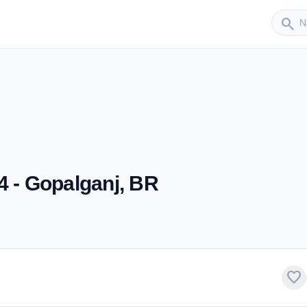
Sender
search
4 - Gopalganj, BR
favorite