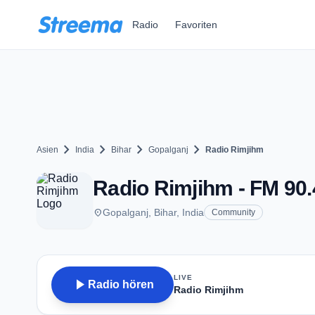
Zum Hauptinhalt springen
Radio
Favoriten
chevron_right
chevron_right
chevron_right
chevron_right
Asien
India
Bihar
Gopalganj
Radio Rimjihm
Radio Rimjihm - FM 90.
place
Gopalganj, Bihar, India
Community
LIVE
play_arrow
Radio hören
Radio Rimjihm