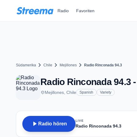
Zum Hauptinhalt springen
Radio
Favoriten
chevron_right
chevron_right
chevron_right
Südamerika
Chile
Mejillones
Radio Rinconada 94.3
Radio Rinconada 94.3 - 
place
Mejillones, Chile
Spanish
Variety
LIVE
play_arrow
Radio hören
Radio Rinconada 94.3