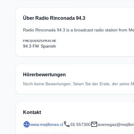
Über Radio Rinconada 94.3
Radio Rinconada 94.3 is a broadcast radio station from Mej
FREQUENZ
SPRACHE
94.3 FM
Spanish
Hörerbewertungen
Noch keine Bewertungen. Seien Sie der Erste, der seine Me
Kontakt
language
call
mail
www.mejillones.cl
55 557300
avenegas@mejillon