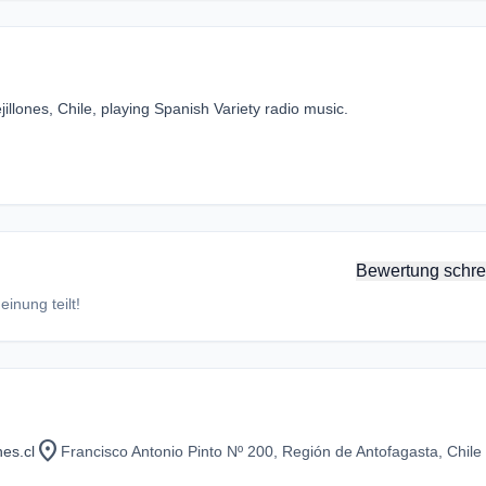
illones, Chile, playing Spanish Variety radio music.
Bewertung schre
inung teilt!
location_on
es.cl
Francisco Antonio Pinto Nº 200, Región de Antofagasta, Chile