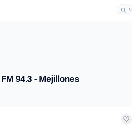
Sender
search
FM 94.3 - Mejillones
favorite