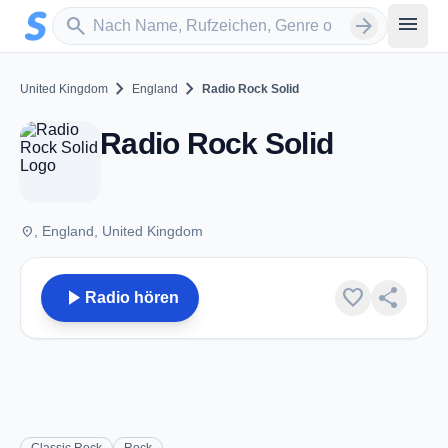
Zum Hauptinhalt springen
Sender suchen
menu
search
arrow_forward
chevron_right
chevron_right
United Kingdom
England
Radio Rock Solid
Radio Rock Solid
place
, England, United Kingdom
play_arrow
favorite
share
Radio hören