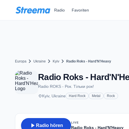
Zum Hauptinhalt springen
Radio
Favoriten
chevron_right
chevron_right
chevron_right
Europa
Ukraine
Kyiv
Radio Roks - Hard'N'Heavy
Radio Roks - Hard'N'He
Radio ROKS - Рок. Тільки рок!
place
Kyiv, Ukraine
Hard Rock
Metal
Rock
LIVE
play_arrow
Radio hören
Radio Roks - Hard'N'Heavy