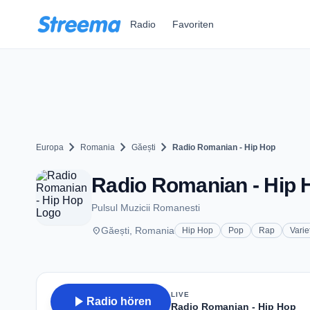
Zum Hauptinhalt springen
Radio
Favoriten
chevron_right
chevron_right
chevron_right
Europa
Romania
Găești
Radio Romanian - Hip Hop
Radio Romanian - Hip H
Pulsul Muzicii Romanesti
place
Găești, Romania
Hip Hop
Pop
Rap
Varie
LIVE
play_arrow
Radio hören
Radio Romanian - Hip Hop