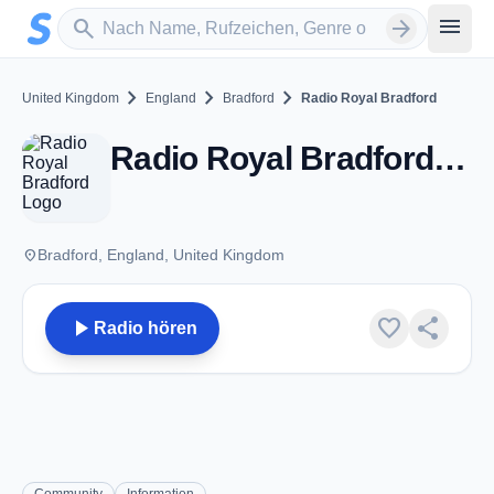
Zum Hauptinhalt springen
Sender suchen
menu
search
arrow_forward
chevron_right
chevron_right
chevron_right
United Kingdom
England
Bradford
Radio Royal Bradford
Radio Royal Bradford - Bradford
place
Bradford, England, United Kingdom
play_arrow
favorite
share
Radio hören