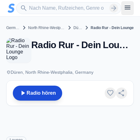
Zum Hauptinhalt springen
Sender suchen
menu
search
arrow_forward
chevron_right
chevron_right
chevron_right
Germany
North Rhine-Westphalia
Düren
Radio Rur - Dein Lounge
Radio Rur - Dein Lounge - Düren
place
Düren, North Rhine-Westphalia, Germany
play_arrow
favorite
share
Radio hören